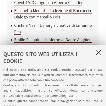
Covid-19. Dialogo con Alberto Casadei
Elisabetta Menetti - La lezione di Boccaccio.
Dialogo con Marcello Fois
Cristina Nesi - L’energia creativa di Ermanno
Rea
Emilio Pasquini - L'Inferno di Dante Alighieri
Andrea G. Pinketts - Un diamante non è per
QUESTO SITO WEB UTILIZZA I
sempre
COOKIE
Mario Rigoni Stern - Nemico: una parola
assente
Nel nostro sito utilizziamo sia cookie tecnici necessari per il suo
funzionamento, sia cookie e altri strumenti di tracciamento facoltativi
Lucia Rodler (a cura) - Guia Risari intervistata
che potrai attivare solo con il tuo consenso.
da studentesse e studenti di Psicologia e
Cookie e altri strumenti di tracciamento facoltativi sono usati per
Interfacce della comunicazione
analisi statistiche, misure sull'efficacia della comunicazione
istituzionale e analisi dei comportamenti degli utenti.
Filippo Rosace - Oltre i confini dello Stato
Se chiudi questo banner continuerai la navigazione solo con i cookie