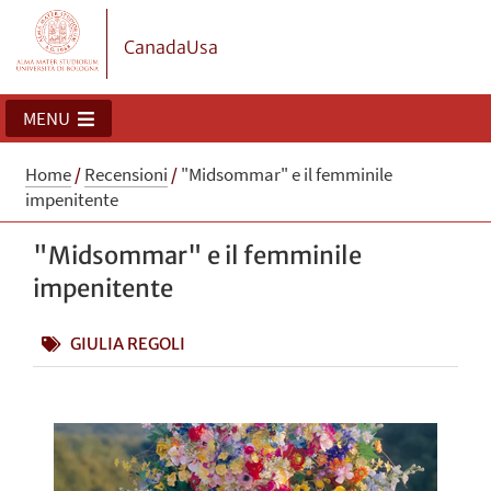
CanadaUsa
MENU
Home
/
Recensioni
/
"Midsommar" e il femminile
impenitente
"Midsommar" e il femminile
impenitente
GIULIA REGOLI