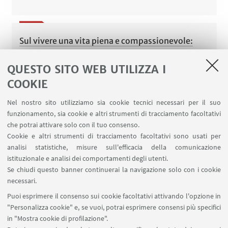
Sul vivere una vita piena e compassionevole:
David Foster Wallace, “Questa è l’acqua”
QUESTO SITO WEB UTILIZZA I
COOKIE
Nel nostro sito utilizziamo sia cookie tecnici necessari per il suo
Giulia Regoli
funzionamento, sia cookie e altri strumenti di tracciamento facoltativi
che potrai attivare solo con il tuo consenso.
Cookie e altri strumenti di tracciamento facoltativi sono usati per
analisi statistiche, misure sull'efficacia della comunicazione
istituzionale e analisi dei comportamenti degli utenti.
Denim Day e serie tv: contro gli stereotipi sulla
Se chiudi questo banner continuerai la navigazione solo con i cookie
violenza sessuale
necessari.
Puoi esprimere il consenso sui cookie facoltativi attivando l'opzione in
"Personalizza cookie" e, se vuoi, potrai esprimere consensi più specifici
in "Mostra cookie di profilazione".