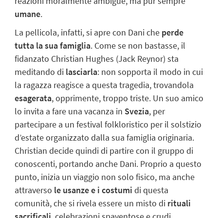
reazioni moralmente ambigue, ma pur sempre
umane
.
La pellicola, infatti, si apre con Dani che
perde
tutta la sua famiglia
. Come se non bastasse, il
fidanzato Christian Hughes (Jack Reynor) sta
meditando di
lasciarla
: non sopporta il modo in cui
la ragazza reagisce a questa tragedia, trovandola
esagerata
, opprimente, troppo triste. Un suo amico
lo invita a fare una vacanza in
Svezia
, per
partecipare a un
festival folkloristico
per il solstizio
d’estate organizzato dalla sua famiglia originaria.
Christian decide quindi di partire con il gruppo di
conoscenti, portando anche Dani. Proprio a questo
punto, inizia un viaggio non solo fisico, ma anche
attraverso
le usanze e i costumi
di questa
comunità, che si rivela essere un misto di
rituali
sacrificali
, celebrazioni spaventose e crudi