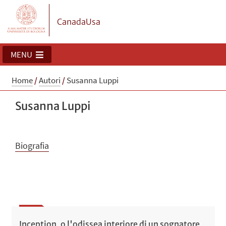
CanadaUsa
MENU
Home
/
Autori
/
Susanna Luppi
Susanna Luppi
Biografia
Inception, o l'odissea interiore di un sognatore