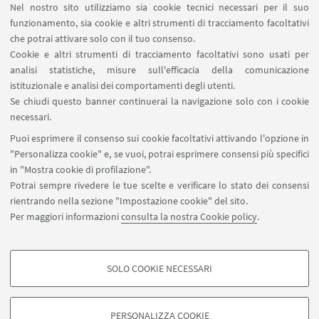
Nel nostro sito utilizziamo sia cookie tecnici necessari per il suo
Blade Runner: la memoria immortale di un
funzionamento, sia cookie e altri strumenti di tracciamento facoltativi
replicante
che potrai attivare solo con il tuo consenso.
Cookie e altri strumenti di tracciamento facoltativi sono usati per
analisi statistiche, misure sull'efficacia della comunicazione
istituzionale e analisi dei comportamenti degli utenti.
Se chiudi questo banner continuerai la navigazione solo con i cookie
Statua della Libertà: un mito ricoperto di carta
necessari.
Puoi esprimere il consenso sui cookie facoltativi attivando l'opzione in
"Personalizza cookie" e, se vuoi, potrai esprimere consensi più specifici
in "Mostra cookie di profilazione".
Potrai sempre rivedere le tue scelte e verificare lo stato dei consensi
rientrando nella sezione "Impostazione cookie" del sito.
Per maggiori informazioni
consulta la nostra Cookie policy
.
SOLO COOKIE NECESSARI
Seguici su:
COOKIE DI PROFILAZIONE - FACOLTATIVI
Si tratta di cookie utilizzati per analizzare le caratteristiche della navigazione
PERSONALIZZA COOKIE