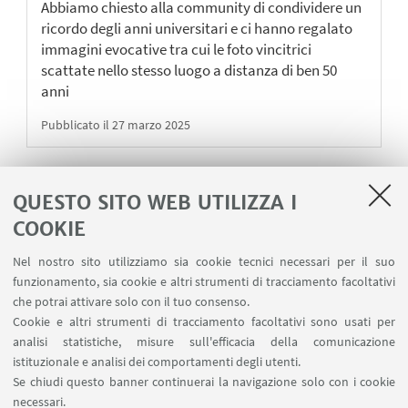
Abbiamo chiesto alla community di condividere un
ricordo degli anni universitari e ci hanno regalato
immagini evocative tra cui le foto vincitrici
scattate nello stesso luogo a distanza di ben 50
anni
Pubblicato il 27 marzo 2025
QUESTO SITO WEB UTILIZZA I
1
3
4
5
...
6
COOKIE
«
Precedenti
Nel nostro sito utilizziamo sia cookie tecnici necessari per il suo
7
8
9
28
...
12
funzionamento, sia cookie e altri strumenti di tracciamento facoltativi
elementi
Successivi
che potrai attivare solo con il tuo consenso.
12
Cookie e altri strumenti di tracciamento facoltativi sono usati per
elementi
analisi statistiche, misure sull'efficacia della comunicazione
»
istituzionale e analisi dei comportamenti degli utenti.
Se chiudi questo banner continuerai la navigazione solo con i cookie
Via Marsala 49
necessari.