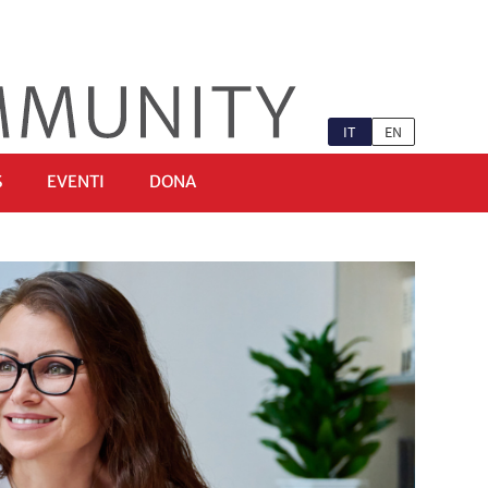
IT
EN
S
EVENTI
DONA
Ù