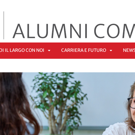
I IL LARGO CON NOI
CARRIERA E FUTURO
NEW
APRI
APRI
Ù
SOTTOMENÙ
SOTTOMEN