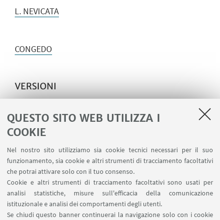
L. NEVICATA
CONGEDO
VERSIONI
I. TOMBE PRECOCI: DA FR. G. KLOPSTOCK
QUESTO SITO WEB UTILIZZA I
II. NOTTE D’ESTATE: DA FR. G. KLOPSTOCK
COOKIE
III. LA TORRE DI NERONE: DA A. V. PLATEN
Nel nostro sito utilizziamo sia cookie tecnici necessari per il suo
IV. ERO E LEANDRO: DA A. V. PLATEN
funzionamento, sia cookie e altri strumenti di tracciamento facoltativi
che potrai attivare solo con il tuo consenso.
V. LA LIRICA: DA A. V. PLATEN
Cookie e altri strumenti di tracciamento facoltativi sono usati per
analisi statistiche, misure sull'efficacia della comunicazione
istituzionale e analisi dei comportamenti degli utenti.
Se chiudi questo banner continuerai la navigazione solo con i cookie
IN EVIDENZA