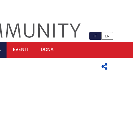
IT
EN
S
EVENTI
DONA
Ù