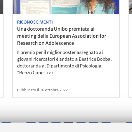
RICONOSCIMENTI
Una dottoranda Unibo premiata al
meeting della European Association for
Research on Adolescence
Il premio per il miglior poster assegnato ai
giovani ricercatori è andato a Beatrice Bobba,
dottoranda al Dipartimento di Psicologia
"Renzo Canestrari".
Pubblicato il 10 ottobre 2022
1
15
16
17
19
20
21
2
...
18
...