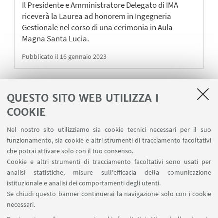
Il Presidente e Amministratore Delegato di IMA
riceverà la Laurea ad honorem in Ingegneria
Gestionale nel corso di una cerimonia in Aula
Magna Santa Lucia.
Pubblicato il 16 gennaio 2023
QUESTO SITO WEB UTILIZZA I
1
13
14
15
...
16
COOKIE
«
Precedenti
Nel nostro sito utilizziamo sia cookie tecnici necessari per il suo
17
18
19
28
...
12
funzionamento, sia cookie e altri strumenti di tracciamento facoltativi
elementi
Successivi
che potrai attivare solo con il tuo consenso.
12
Cookie e altri strumenti di tracciamento facoltativi sono usati per
elementi
analisi statistiche, misure sull'efficacia della comunicazione
»
istituzionale e analisi dei comportamenti degli utenti.
Se chiudi questo banner continuerai la navigazione solo con i cookie
Via Marsala 49
necessari.
+39 051 2080733