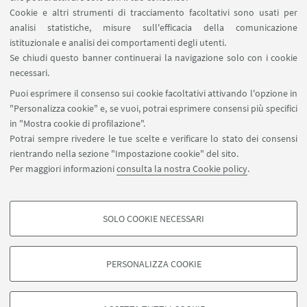
Cookie e altri strumenti di tracciamento facoltativi sono usati per
analisi statistiche, misure sull'efficacia della comunicazione
istituzionale e analisi dei comportamenti degli utenti.
Se chiudi questo banner continuerai la navigazione solo con i cookie
1
79
80
81
...
82
necessari.
«
Puoi esprimere il consenso sui cookie facoltativi attivando l'opzione in
Precedenti
"Personalizza cookie" e, se vuoi, potrai esprimere consensi più specifici
83
84
85
124
...
12
in "Mostra cookie di profilazione".
elementi
Successivi
Potrai sempre rivedere le tue scelte e verificare lo stato dei consensi
12
rientrando nella sezione "Impostazione cookie" del sito.
elementi
Per maggiori informazioni
consulta la nostra Cookie policy
.
»
SOLO COOKIE NECESSARI
Seguici su:
COOKIE DI PROFILAZIONE - FACOLTATIVI
Si tratta di cookie utilizzati per analizzare le caratteristiche della navigazione
PERSONALIZZA COOKIE
degli utenti, creare profili in base al loro comportamento sul sito, per analisi
di marketing.
©Copyright 2026 - ALMA MATER STUDIORUM - Università di
Mostra cookie di profilazione
Bologna - Via Zamboni, 33 - 40126 Bologna - PI: 01131710376 -