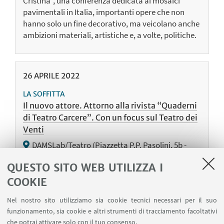
Cristina", una conferenza dedicata ai mosaici
pavimentali in Italia, importanti opere che non
hanno solo un fine decorativo, ma veicolano anche
ambizioni materiali, artistiche e, a volte, politiche.
26
APRILE
2022
LA SOFFITTA
Il nuovo attore. Attorno alla rivista “Quaderni
di Teatro Carcere”. Con un focus sul Teatro dei
Venti
DAMSLab/Teatro (Piazzetta P.P. Pasolini, 5b -
Bologna) - Evento in presenza e online
QUESTO SITO WEB UTILIZZA I
Presentazione dell’ultimo numero della rivista
COOKIE
“Quaderni di Teatro Carcere”, dedicato all’arte
scenica e alla condizione professionale del nuovo
Nel nostro sito utilizziamo sia cookie tecnici necessari per il suo
attore, e focus sul lavoro in carcere del Teatro dei
funzionamento, sia cookie e altri strumenti di tracciamento facoltativi
Venti, con performance live e proiezione di film.
che potrai attivare solo con il tuo consenso.