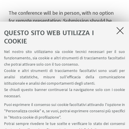
The conference will be in person, with no option
for remote presentation. Submission should be
made to both email
QUESTO SITO WEB UTILIZZA I
addresses:
filmstudiesecrea@gmail.com
and
ecrea
COOKIE
TVstudies@gmail.com
, by March 31st, 2025.
Notification of acceptance will be sent by April
Nel nostro sito utilizziamo sia cookie tecnici necessari per il suo
funzionamento, sia cookie e altri strumenti di tracciamento facoltativi
28th, 2025.
che potrai attivare solo con il tuo consenso.
Cookie e altri strumenti di tracciamento facoltativi sono usati per
analisi statistiche, misure sull'efficacia della comunicazione
istituzionale e analisi dei comportamenti degli utenti.
IN EVIDENZA
Se chiudi questo banner continuerai la navigazione solo con i cookie
Program
[ .pdf 323Kb ]
necessari.
Puoi esprimere il consenso sui cookie facoltativi attivando l'opzione in
Locandina
[ .pdf 459Kb ]
"Personalizza cookie" e, se vuoi, potrai esprimere consensi più specifici
in "Mostra cookie di profilazione".
Potrai sempre rivedere le tue scelte e verificare lo stato dei consensi