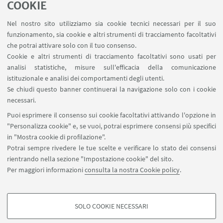
COOKIE
Agenda
Nel nostro sito utilizziamo sia cookie tecnici necessari per il suo
funzionamento, sia cookie e altri strumenti di tracciamento facoltativi
che potrai attivare solo con il tuo consenso.
28
AGOSTO
-
31
AGOSTO
2026
Cookie e altri strumenti di tracciamento facoltativi sono usati per
analisi statistiche, misure sull'efficacia della comunicazione
FESTIVAL
istituzionale e analisi dei comportamenti degli utenti.
Scenario Festival 2026
Se chiudi questo banner continuerai la navigazione solo con i cookie
necessari.
Puoi esprimere il consenso sui cookie facoltativi attivando l'opzione in
"Personalizza cookie" e, se vuoi, potrai esprimere consensi più specifici
in "Mostra cookie di profilazione".
Potrai sempre rivedere le tue scelte e verificare lo stato dei consensi
rientrando nella sezione "Impostazione cookie" del sito.
Per maggiori informazioni
consulta la nostra Cookie policy
.
SOLO COOKIE NECESSARI
Seguici su:
COOKIE DI PROFILAZIONE - FACOLTATIVI