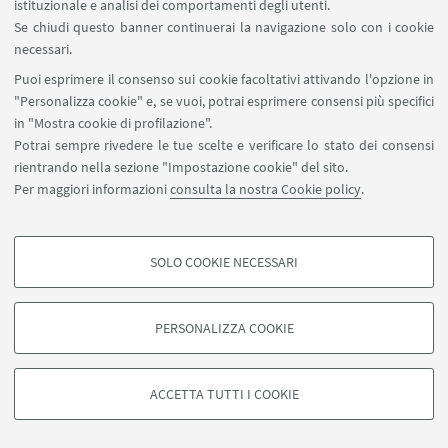
istituzionale e analisi dei comportamenti degli utenti.
Se chiudi questo banner continuerai la navigazione solo con i cookie
necessari.
Puoi esprimere il consenso sui cookie facoltativi attivando l'opzione in
"Personalizza cookie" e, se vuoi, potrai esprimere consensi più specifici
in "Mostra cookie di profilazione".
Potrai sempre rivedere le tue scelte e verificare lo stato dei consensi
rientrando nella sezione "Impostazione cookie" del sito.
Per maggiori informazioni
consulta la nostra Cookie policy
.
SOLO COOKIE NECESSARI
Seguici su:
COOKIE DI PROFILAZIONE - FACOLTATIVI
Si tratta di cookie utilizzati per analizzare le caratteristiche della navigazione
PERSONALIZZA COOKIE
degli utenti, creare profili in base al loro comportamento sul sito, per analisi
di marketing.
©Copyright 2026 - ALMA MATER STUDIORUM - Università di
Mostra cookie di profilazione
Bologna - Via Zamboni, 33 - 40126 Bologna - PI: 01131710376 -
ACCETTA TUTTI I COOKIE
CF: 80007010376 -
Privacy
-
Note legali
-
Impostazioni Cookie
Google/Youtube Video