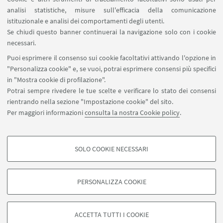
analisi statistiche, misure sull'efficacia della comunicazione
istituzionale e analisi dei comportamenti degli utenti.
IN EVIDENZA
Se chiudi questo banner continuerai la navigazione solo con i cookie
La Soffitta 2020
necessari.
Puoi esprimere il consenso sui cookie facoltativi attivando l'opzione in
ERT – Emilia Romagna Teatro Fondazione
"Personalizza cookie" e, se vuoi, potrai esprimere consensi più specifici
in "Mostra cookie di profilazione".
Potrai sempre rivedere le tue scelte e verificare lo stato dei consensi
rientrando nella sezione "Impostazione cookie" del sito.
Per maggiori informazioni
consulta la nostra Cookie policy
.
SOLO COOKIE NECESSARI
Seguici su:
COOKIE DI PROFILAZIONE - FACOLTATIVI
Si tratta di cookie utilizzati per analizzare le caratteristiche della navigazione
PERSONALIZZA COOKIE
degli utenti, creare profili in base al loro comportamento sul sito, per analisi
di marketing.
©Copyright 2026 - ALMA MATER STUDIORUM - Università di
Mostra cookie di profilazione
Bologna - Via Zamboni, 33 - 40126 Bologna - PI: 01131710376 -
ACCETTA TUTTI I COOKIE
CF: 80007010376 -
Privacy
-
Note legali
-
Impostazioni Cookie