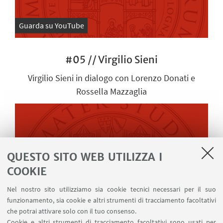
Guarda su YouTube
#05 // Virgilio Sieni
Virgilio Sieni in dialogo con Lorenzo Donati e
Rossella Mazzaglia
QUESTO SITO WEB UTILIZZA I
COOKIE
Nel nostro sito utilizziamo sia cookie tecnici necessari per il suo
funzionamento, sia cookie e altri strumenti di tracciamento facoltativi
Guarda su YouTube
che potrai attivare solo con il tuo consenso.
Cookie e altri strumenti di tracciamento facoltativi sono usati per