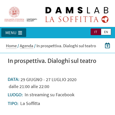
IT
EN
MENU
Home
/
Agenda
/
In prospettiva. Dialoghi sul teatro
In prospettiva. Dialoghi sul teatro
29
GIUGNO
-
27
LUGLIO
2020
DATA:
dalle 21:00 alle 22:00
In streaming su Facebook
LUOGO:
La Soffitta
TIPO: