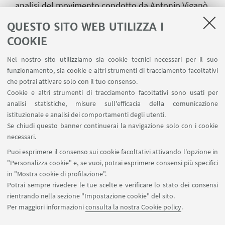
analisi del movimento condotto da Antonio Viganò
QUESTO SITO WEB UTILIZZA I
Venerdì 27 marzo
COOKIE
ore 15-18 | DAMSLab/Teatro
LA MALATTIA CHE CURA IL TEATRO
Nel nostro sito utilizziamo sia cookie tecnici necessari per il suo
funzionamento, sia cookie e altri strumenti di tracciamento facoltativi
Tavola rotonda | A cura di Cristina Valenti
che potrai attivare solo con il tuo consenso.
Cookie e altri strumenti di tracciamento facoltativi sono usati per
analisi statistiche, misure sull'efficacia della comunicazione
istituzionale e analisi dei comportamenti degli utenti.
IN EVIDENZA
Se chiudi questo banner continuerai la navigazione solo con i cookie
La Soffitta 2020
necessari.
Puoi esprimere il consenso sui cookie facoltativi attivando l'opzione in
ERT – Emilia Romagna Teatro Fondazione
"Personalizza cookie" e, se vuoi, potrai esprimere consensi più specifici
in "Mostra cookie di profilazione".
Potrai sempre rivedere le tue scelte e verificare lo stato dei consensi
rientrando nella sezione "Impostazione cookie" del sito.
Per maggiori informazioni
consulta la nostra Cookie policy
.