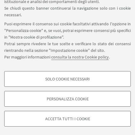
istituzionale e analisi dei comportamenti degli utenti.
Dal silenzio al grido: l’esperienza
Se chiudi questo banner continuerai la navigazione solo con i cookie
dell’internamento in Joy Kogawa e Miné Okubo
necessari.
Puoi esprimere il consenso sui cookie facoltativi attivando l'opzione in
"Personalizza cookie" e, se vuoi, potrai esprimere consensi più specifici
in "Mostra cookie di profilazione".
I viaggi nello spazio: gli effetti negativi di un
Potrai sempre rivedere le tue scelte e verificare lo stato dei consensi
rientrando nella sezione "Impostazione cookie" del sito.
popolare sogno nel cassetto
Per maggiori informazioni
consulta la nostra Cookie policy
.
SOLO COOKIE NECESSARI
Il trauma oggi: Olocausto e olocausti
COOKIE DI PROFILAZIONE - FACOLTATIVI
Si tratta di cookie utilizzati per analizzare le caratteristiche della navigazione
PERSONALIZZA COOKIE
degli utenti, creare profili in base al loro comportamento sul sito, per analisi
di marketing.
Mostra cookie di profilazione
Valerie Taylor: tra pulp fiction e attivismo
ACCETTA TUTTI I COOKIE
Google/Youtube Video