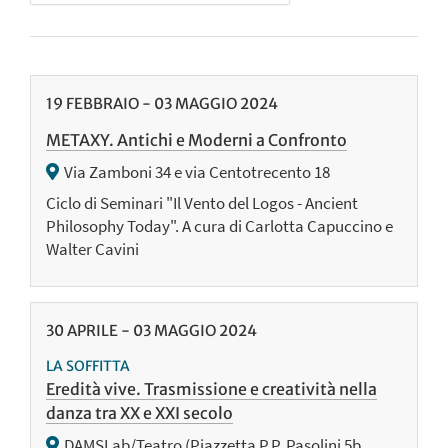
19
FEBBRAIO
-
03
MAGGIO
2024
METAXY. Antichi e Moderni a Confronto
Via Zamboni 34 e via Centotrecento 18
Ciclo di Seminari "Il Vento del Logos - Ancient
Philosophy Today". A cura di Carlotta Capuccino e
Walter Cavini
30
APRILE
-
03
MAGGIO
2024
LA SOFFITTA
Eredità vive. Trasmissione e creatività nella
danza tra XX e XXI secolo
DAMSLab/Teatro (Piazzetta P.P. Pasolini 5b,