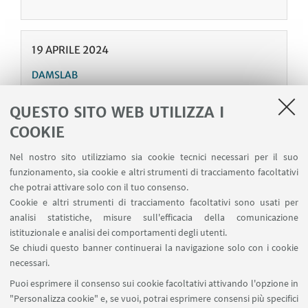
19
APRILE
2024
DAMSLAB
"Incontro al futuro. I teatri delle residenze in
Italia: un'inchiesta"
QUESTO SITO WEB UTILIZZA I
Palazzo Marescotti (Salone Marescotti, via
COOKIE
Barberia 4 - Bologna)
Nel nostro sito utilizziamo sia cookie tecnici necessari per il suo
Presentazione del volume a cura di Fabio Biondi e
funzionamento, sia cookie e altri strumenti di tracciamento facoltativi
Lorenzo Donati
che potrai attivare solo con il tuo consenso.
Cookie e altri strumenti di tracciamento facoltativi sono usati per
analisi statistiche, misure sull'efficacia della comunicazione
istituzionale e analisi dei comportamenti degli utenti.
Se chiudi questo banner continuerai la navigazione solo con i cookie
1
41
42
43
...
44
necessari.
«
Puoi esprimere il consenso sui cookie facoltativi attivando l'opzione in
Precedenti
"Personalizza cookie" e, se vuoi, potrai esprimere consensi più specifici
45
46
47
124
...