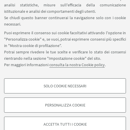
analisi statistiche, misure sull'efficacia della comunicazione
istituzionale e analisi dei comportamenti degli utenti.
IN EVIDENZA
Se chiudi questo banner continuerai la navigazione solo con i cookie
La Soffitta 2020
necessari.
Puoi esprimere il consenso sui cookie facoltativi attivando l'opzione in
ERT – Emilia Romagna Teatro Fondazione
"Personalizza cookie" e, se vuoi, potrai esprimere consensi più specifici
in "Mostra cookie di profilazione".
Potrai sempre rivedere le tue scelte e verificare lo stato dei consensi
rientrando nella sezione "Impostazione cookie" del sito.
Per maggiori informazioni
consulta la nostra Cookie policy
.
SOLO COOKIE NECESSARI
Seguici su:
COOKIE DI PROFILAZIONE - FACOLTATIVI
Si tratta di cookie utilizzati per analizzare le caratteristiche della navigazione
PERSONALIZZA COOKIE
degli utenti, creare profili in base al loro comportamento sul sito, per analisi
di marketing.
©Copyright 2026 - ALMA MATER STUDIORUM - Università di
Mostra cookie di profilazione
Bologna - Via Zamboni, 33 - 40126 Bologna - PI: 01131710376 -
ACCETTA TUTTI I COOKIE
CF: 80007010376 -
Privacy
-
Note legali
-
Impostazioni Cookie