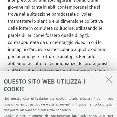
giovane militante in abiti contemporanei che si
trova nella situazione paradossale di voler
trasmettere lo slancio e la dimensione collettiva
delle lotte in completa solitudine, utilizzando le
parole di ieri come fossero quelle di oggi,
contrappuntata da un montaggio video in cui le
immagini d’archivio si mescolano a quelle odierne
per far emergere rotture e analogie. Per farlo
abbiamo raccolto le testimonianze dei protagonisti
del ‘68 e intervistato i giovani attivi nei movimenti
di oggi. Le voci dei militanti contemporanei,
QUESTO SITO WEB UTILIZZA I
assieme alle canzoni di lotta del passato e del
COOKIE
presente, concorrono alla creazione di un
paesaggio sonoro che trae ispirazione dalle
Nel nostro sito utilizziamo sia cookie tecnici necessari per il suo
funzionamento, sia cookie e altri strumenti di tracciamento facoltativi
composizioni per voce e nastro di Luigi Nono.
che potrai attivare solo con il tuo consenso.
Cookie e altri strumenti di tracciamento facoltativi sono usati per