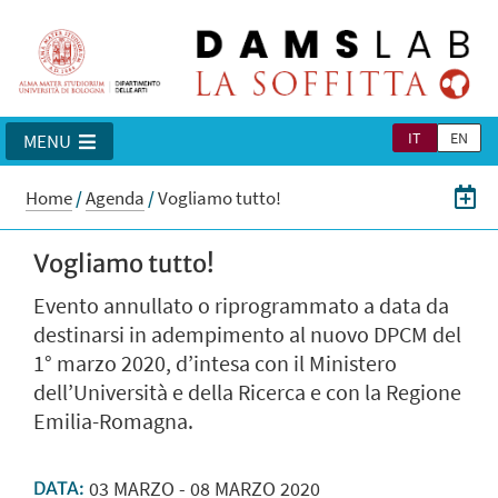
IT
EN
MENU
Home
/
Agenda
/
Vogliamo tutto!
Vogliamo tutto!
Evento annullato o riprogrammato a data da
destinarsi in adempimento al nuovo DPCM del
1° marzo 2020, d’intesa con il Ministero
dell’Università e della Ricerca e con la Regione
Emilia-Romagna.
03
MARZO
-
08
MARZO
2020
DATA: