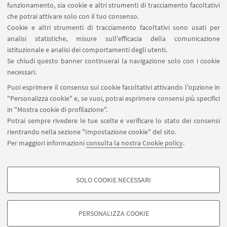
funzionamento, sia cookie e altri strumenti di tracciamento facoltativi
che potrai attivare solo con il tuo consenso.
Cookie e altri strumenti di tracciamento facoltativi sono usati per
analisi statistiche, misure sull'efficacia della comunicazione
istituzionale e analisi dei comportamenti degli utenti.
Supporto per gli scambi internazionali
Se chiudi questo banner continuerai la navigazione solo con i cookie
necessari.
Puoi esprimere il consenso sui cookie facoltativi attivando l'opzione in
"Personalizza cookie" e, se vuoi, potrai esprimere consensi più specifici
in "Mostra cookie di profilazione".
CARTA DEI SERVIZI
Potrai sempre rivedere le tue scelte e verificare lo stato dei consensi
rientrando nella sezione "Impostazione cookie" del sito.
Carta dei Servizi dell'Ufficio Servizi per gli
Per maggiori informazioni
consulta la nostra Cookie policy
.
studenti con disabilità e con DSA
SOLO COOKIE NECESSARI
COOKIE DI PROFILAZIONE - FACOLTATIVI
Si tratta di cookie utilizzati per analizzare le caratteristiche della navigazione
PERSONALIZZA COOKIE
degli utenti, creare profili in base al loro comportamento sul sito, per analisi
di marketing.