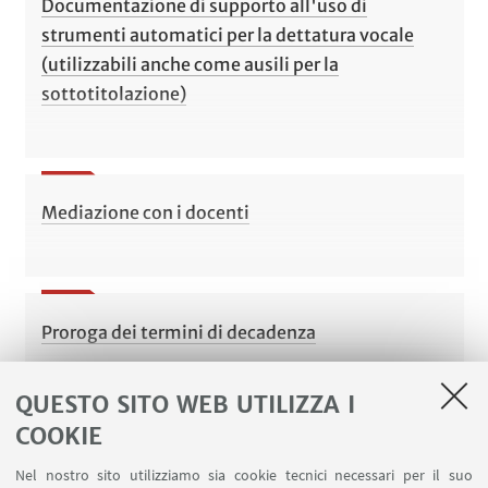
Documentazione di supporto all'uso di
strumenti automatici per la dettatura vocale
(utilizzabili anche come ausili per la
sottotitolazione)
Mediazione con i docenti
Proroga dei termini di decadenza
QUESTO SITO WEB UTILIZZA I
COOKIE
Sospensione degli studi o prolungamento della
Nel nostro sito utilizziamo sia cookie tecnici necessari per il suo
durata degli studi (studente a tempo parziale)