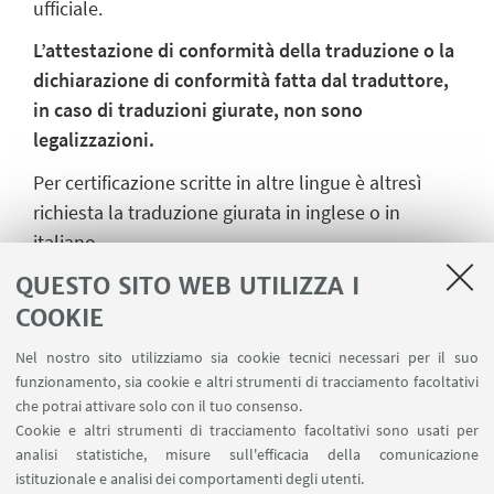
ufficiale.
L’attestazione di conformità della traduzione o la
dichiarazione di conformità fatta dal traduttore,
in caso di traduzioni giurate, non sono
legalizzazioni.
Per certificazione scritte in altre lingue è altresì
richiesta la traduzione giurata in inglese o in
italiano.
QUESTO SITO WEB UTILIZZA I
Se non sei ancora in Italia, la
traduzione deve
essere fatta secondo le modalità stabilite dal
COOKIE
Ministero degli Affari Esteri e della Cooperazione
Nel nostro sito utilizziamo sia cookie tecnici necessari per il suo
Internazionale (MAECI)
.
funzionamento, sia cookie e altri strumenti di tracciamento facoltativi
Se sei in Italia puoi ottenere la traduzione presso
che potrai attivare solo con il tuo consenso.
un tribunale a cura di un traduttore ufficiale che
Cookie e altri strumenti di tracciamento facoltativi sono usati per
analisi statistiche, misure sull'efficacia della comunicazione
non può coincidere con il possessore del titolo
istituzionale e analisi dei comportamenti degli utenti.
(traduzione giurata).