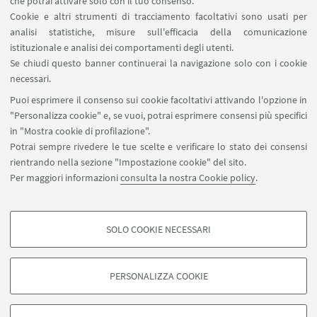
che potrai attivare solo con il tuo consenso.
Cookie e altri strumenti di tracciamento facoltativi sono usati per
©Università di Bologna
analisi statistiche, misure sull'efficacia della comunicazione
istituzionale e analisi dei comportamenti degli utenti.
Se chiudi questo banner continuerai la navigazione solo con i cookie
È disponibile un servizio di consulenza sugli ausili
necessari.
tecnologici utili per il tuo percorso universitario.
Puoi esprimere il consenso sui cookie facoltativi attivando l'opzione in
Presso il
Tecno Lab di via Zamboni 38
"Personalizza cookie" e, se vuoi, potrai esprimere consensi più specifici
puoi
sperimentare alcuni software in autonomia o
in "Mostra cookie di profilazione".
Potrai sempre rivedere le tue scelte e verificare lo stato dei consensi
con una consulenza ad hoc.
rientrando nella sezione "Impostazione cookie" del sito.
È
possibile concordare un appuntamento
Per maggiori informazioni
consulta la nostra Cookie policy
.
contattando il servizio
.
SOLO COOKIE NECESSARI
COOKIE DI PROFILAZIONE - FACOLTATIVI
Si tratta di cookie utilizzati per analizzare le caratteristiche della navigazione
PERSONALIZZA COOKIE
degli utenti, creare profili in base al loro comportamento sul sito, per analisi
di marketing.
©Copyright 2026 - ALMA MATER STUDIORUM - Università di
Mostra cookie di profilazione
Bologna - Via Zamboni, 33 - 40126 Bologna - PI: 01131710376 -