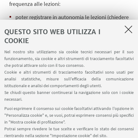
frequenza alle lezioni:
poter registrare in autonomia le lezioni (chiedere
sempre prima il permesso al docente);
QUESTO SITO WEB UTILIZZA I
chiedere i materiali e le slides in anticipo o a fine
COOKIE
corso;
Nel nostro sito utilizziamo sia cookie tecnici necessari per il suo
funzionamento, sia cookie e altri strumenti di tracciamento facoltativi
possibilità di avere un posto riservato in prima fila;
che potrai attivare solo con il tuo consenso.
Cookie e altri strumenti di tracciamento facoltativi sono usati per
poter cambiare, ove possibile, l'aula di lezione per
analisi statistiche, misure sull'efficacia della comunicazione
ragioni strettamente collegate all'accessibilità
istituzionale e analisi dei comportamenti degli utenti.
degli spazi;
Se chiudi questo banner continuerai la navigazione solo con i cookie
necessari.
poter avere in aula un banco accessibile.
Puoi esprimere il consenso sui cookie facoltativi attivando l'opzione in
"Personalizza cookie" e, se vuoi, potrai esprimere consensi più specifici
Per l’individuazione di
altre soluzioni
in "Mostra cookie di profilazione".
personalizzate
, puoi
contattare il Servizio
.
Potrai sempre rivedere le tue scelte e verificare lo stato dei consensi
Ricorda
che
per alcuni adattamenti è necessario
rientrando nella sezione "Impostazione cookie" del sito.