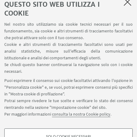
denominata EXTENDED VYB riservata a tre opere di
QUESTO SITO WEB UTILIZZA I
durata estesa che attestano ulteriori orientamenti
COOKIE
della ricerca italiana.
Nel nostro sito utilizziamo sia cookie tecnici necessari per il suo
funzionamento, sia cookie e altri strumenti di tracciamento facoltativi
che potrai attivare solo con il tuo consenso.
Cookie e altri strumenti di tracciamento facoltativi sono usati per
IN EVIDENZA
analisi statistiche, misure sull'efficacia della comunicazione
istituzionale e analisi dei comportamenti degli utenti.
Locandina
[ .jpg 1463Kb ]
Se chiudi questo banner continuerai la navigazione solo con i cookie
Videoart Yearbook 2026
necessari.
Puoi esprimere il consenso sui cookie facoltativi attivando l'opzione in
Instagram Videoart Yearbook 2026
"Personalizza cookie" e, se vuoi, potrai esprimere consensi più specifici
in "Mostra cookie di profilazione".
Potrai sempre rivedere le tue scelte e verificare lo stato dei consensi
rientrando nella sezione "Impostazione cookie" del sito.
Per maggiori informazioni
consulta la nostra Cookie policy
.
SOLO COOKIE NECESSARI