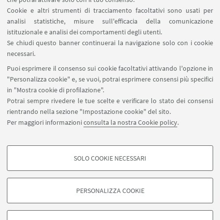
Cookie e altri strumenti di tracciamento facoltativi sono usati per
analisi statistiche, misure sull'efficacia della comunicazione
istituzionale e analisi dei comportamenti degli utenti.
Se chiudi questo banner continuerai la navigazione solo con i cookie
necessari.
Puoi esprimere il consenso sui cookie facoltativi attivando l'opzione in
"Personalizza cookie" e, se vuoi, potrai esprimere consensi più specifici
Leaflet
| ©
OpenStreetMap
in "Mostra cookie di profilazione".
Potrai sempre rivedere le tue scelte e verificare lo stato dei consensi
rientrando nella sezione "Impostazione cookie" del sito.
Per maggiori informazioni
consulta la nostra Cookie policy
.
SOLO COOKIE NECESSARI
Seguici su:
COOKIE DI PROFILAZIONE - FACOLTATIVI
Si tratta di cookie utilizzati per analizzare le caratteristiche della navigazione
PERSONALIZZA COOKIE
degli utenti, creare profili in base al loro comportamento sul sito, per analisi
di marketing.
©Copyright 2026 - ALMA MATER STUDIORUM - Università di
Mostra cookie di profilazione
Bologna - Via Zamboni, 33 - 40126 Bologna - PI: 01131710376 -