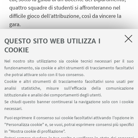
quattro squadre di studenti si affronteranno nel
difficile gioco dell’attribuzione, così da vincere la
gara.
Previa comunicazione al docente
QUESTO SITO WEB UTILIZZA I
(
daniele.benati@unibo.it
), anche il pubblico
presente potrà intervenire, sottoponendo
COOKIE
fotografie di quadri di cui si vuole ricercare l’autore.
Nel nostro sito utilizziamo sia cookie tecnici necessari per il suo
funzionamento, sia cookie e altri strumenti di tracciamento facoltativi
Ulteriori informazioni su questo evento…
che potrai attivare solo con il tuo consenso.
Cookie e altri strumenti di tracciamento facoltativi sono usati per
analisi statistiche, misure sull'efficacia della comunicazione
istituzionale e analisi dei comportamenti degli utenti.
IN EVIDENZA
Se chiudi questo banner continuerai la navigazione solo con i cookie
La Soffitta 2019 | gennaio-giugno
necessari.
Puoi esprimere il consenso sui cookie facoltativi attivando l'opzione in
La Soffitta 2019 | Arti visive
"Personalizza cookie" e, se vuoi, potrai esprimere consensi più specifici
in "Mostra cookie di profilazione".