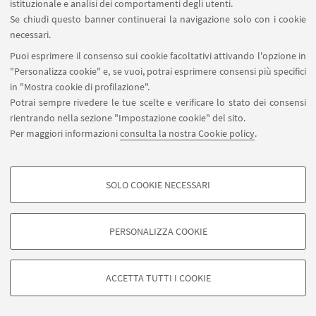
istituzionale e analisi dei comportamenti degli utenti.
Se chiudi questo banner continuerai la navigazione solo con i cookie
necessari.
Puoi esprimere il consenso sui cookie facoltativi attivando l'opzione in
"Personalizza cookie" e, se vuoi, potrai esprimere consensi più specifici
in "Mostra cookie di profilazione".
Potrai sempre rivedere le tue scelte e verificare lo stato dei consensi
rientrando nella sezione "Impostazione cookie" del sito.
Per maggiori informazioni
consulta la nostra Cookie policy
.
SOLO COOKIE NECESSARI
Seguici su:
COOKIE DI PROFILAZIONE - FACOLTATIVI
Si tratta di cookie utilizzati per analizzare le caratteristiche della navigazione
PERSONALIZZA COOKIE
degli utenti, creare profili in base al loro comportamento sul sito, per analisi
di marketing.
©Copyright 2026 - ALMA MATER STUDIORUM - Università di
Mostra cookie di profilazione
Bologna - Via Zamboni, 33 - 40126 Bologna - PI: 01131710376 -
ACCETTA TUTTI I COOKIE
CF: 80007010376 -
Privacy
-
Note legali
-
Impostazioni Cookie
Google/Youtube Video