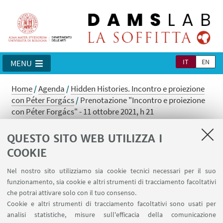
IT
EN
MENU
Home
/
Agenda
/
Hidden Histories. Incontro e proiezione
con Péter Forgács
/
Prenotazione "Incontro e proiezione
con Péter Forgács" - 11 ottobre 2021, h 21
Prenotazione "Incontro e proiezione
QUESTO SITO WEB UTILIZZA I
con Péter Forgács" - 11 ottobre 2021,
COOKIE
h 21
Nel nostro sito utilizziamo sia cookie tecnici necessari per il suo
funzionamento, sia cookie e altri strumenti di tracciamento facoltativi
che potrai attivare solo con il tuo consenso.
Siamo spiacenti, non è più possibile effettuare l'iscrizione.
Cookie e altri strumenti di tracciamento facoltativi sono usati per
analisi statistiche, misure sull'efficacia della comunicazione