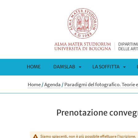
HOME
DAMSLAB
LA SOFFITTA
APRI
APRI
Home
/
Agenda
/
Paradigmi del fotografico. Teorie e 
SOTTOMENÙ
SOTT
Prenotazione convegn
Siamo spiacenti, non è più possibile effettuare l'iscrizione.