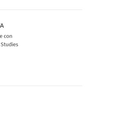
TA
ne con
 Studies