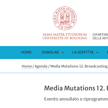
HOME
DAMSLAB
LA SOFFITTA
APRI
APRI
Home
/
Agenda
/
Media Mutations 12. Broadcasting
SOTTOMENÙ
SOTT
Media Mutations 12. 
Evento annullato o riprogramma