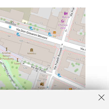
Leaflet
| ©
OpenStreetMap