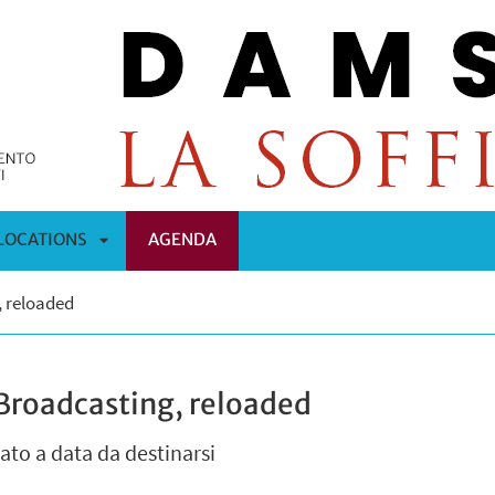
LOCATIONS
AGENDA
APRI
, reloaded
OMENÙ
SOTTOMENÙ
Broadcasting, reloaded
to a data da destinarsi