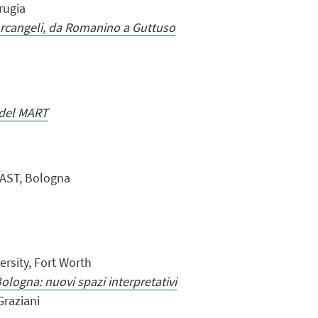
rugia
 Arcangeli, da Romanino a Guttuso
o del MART
MAST, Bologna
ersity, Fort Worth
ologna: nuovi spazi interpretativi
Graziani