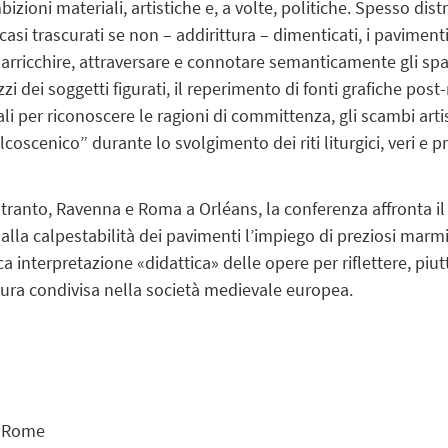
ioni materiali, artistiche e, a volte, politiche. Spesso dist
i casi trascurati se non – addirittura – dimenticati, i pavimen
 arricchire, attraversare e connotare semanticamente gli spazi
izzi dei soggetti figurati, il reperimento di fonti grafiche post
i per riconoscere le ragioni di committenza, gli scambi artis
palcoscenico” durante lo svolgimento dei riti liturgici, veri 
tranto, Ravenna e Roma a Orléans, la conferenza affronta il 
lla calpestabilità dei pavimenti l’impiego di preziosi marmi 
 interpretazione «didattica» delle opere per riflettere, piutt
ltura condivisa nella società medievale europea.
at Rome