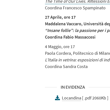
The Time of Our Lives. Riflessioni Ed
Coordina Francesco Spampinato
27 Aprile, ore 17
Maddalena Vaccaro,
Università deg
“Insane follie”: la passione per i 
Coordina Fabio Massaccesi
4 Maggio, ore 17
Paola Cordera, Politecnico di Milan
L’Italia in vetrina: esposizioni di i
Coordina Sandra Costa
IN EVIDENZA
Locandina
[ .pdf 2060Kb ]