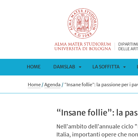
HOME
DAMSLAB
LA SOFFITTA
APRI
APRI
Home
/
Agenda
/
“Insane follie”: la passione per i 
SOTTOMENÙ
SOTT
“Insane follie”: la pa
Nell'ambito dell'annuale ciclo "
Italia, importanti opere che no