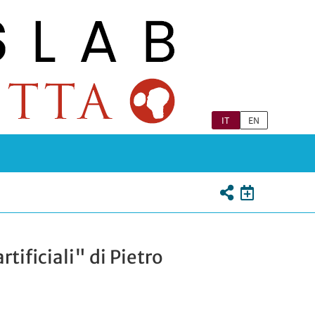
IT
EN
tificiali" di Pietro