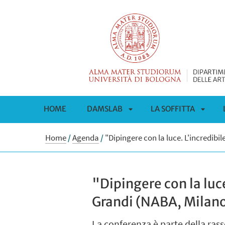
HOME
DAMSLAB
LA SOFFITTA
APRI
APRI
Home
/
Agenda
/
"Dipingere con la luce. L'incredibil
SOTTOMENÙ
SOTT
"Dipingere con la luce
Grandi (NABA, Milan
La conferenza è parte della rasse