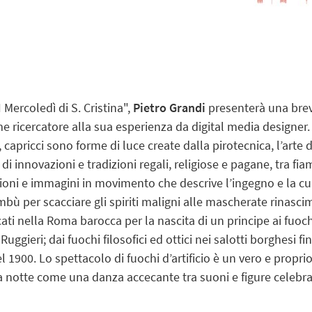
 Mercoledì di S. Cristina",
Pietro Grandi
presenterà una breve
ricercatore alla sua esperienza da digital media designer.
i, capricci sono forme di luce create dalla pirotecnica, l’arte de
 di innovazioni e tradizioni regali, religiose e pagane, tra fi
zioni e immagini in movimento che descrive l’ingegno e la cur
ù per scacciare gli spiriti maligni alle mascherate rinascime
cati nella Roma barocca per la nascita di un principe ai fuoch
uggieri; dai fuochi filosofici ed ottici nei salotti borghesi f
l 1900. Lo spettacolo di fuochi d’artificio è un vero e propr
a notte come una danza accecante tra suoni e figure celebra