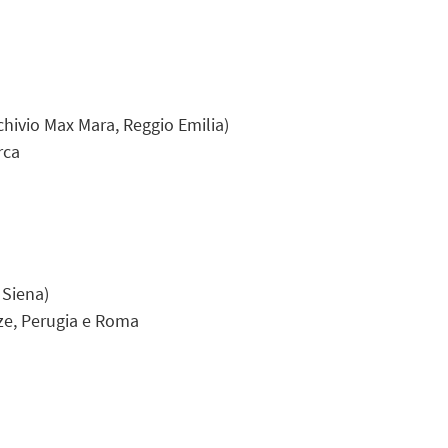
rchivio Max Mara, Reggio Emilia)
erca
 Siena)
nze, Perugia e Roma