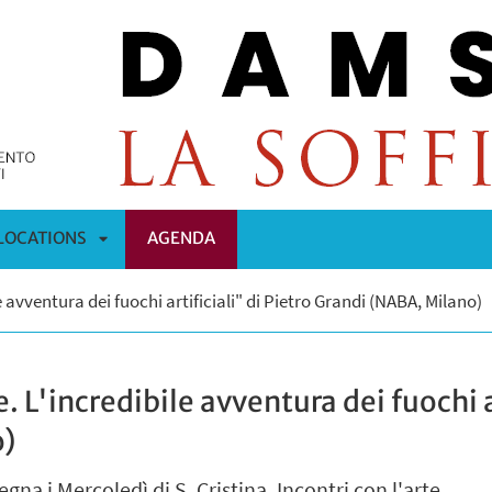
LOCATIONS
AGENDA
APRI
e avventura dei fuochi artificiali" di Pietro Grandi (NABA, Milano)
OMENÙ
SOTTOMENÙ
. L'incredibile avventura dei fuochi ar
o)
gna i Mercoledì di S. Cristina. Incontri con l'arte