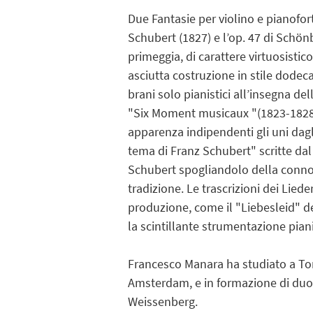
Due Fantasie per violino e pianofor
Schubert (1827) e l’op. 47 di Schönb
primeggia, di carattere virtuosistic
asciutta costruzione in stile dodec
brani solo pianistici all’insegna del
"Six Moment musicaux "(1823-1828)
apparenza indipendenti gli uni dagl
tema di Franz Schubert" scritte dal
Schubert spogliandolo della connota
tradizione. Le trascrizioni dei Lie
produzione, come il "Liebesleid" del
la scintillante strumentazione piani
Francesco Manara ha studiato a Tor
Amsterdam, e in formazione di duo v
Weissenberg.