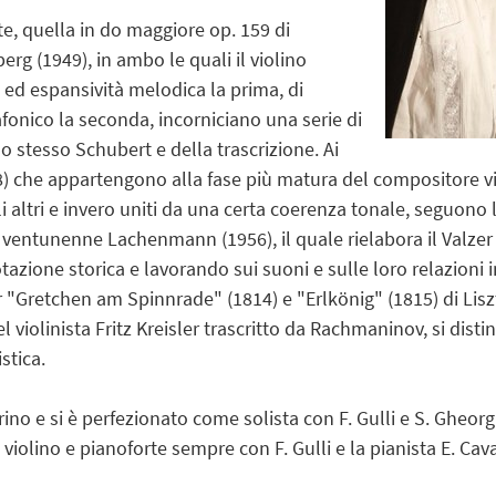
te, quella in do maggiore op. 159 di
erg (1949), in ambo le quali il violino
o ed espansività melodica la prima, di
afonico la seconda, incorniciano una serie di
lo stesso Schubert e della trascrizione. Ai
 che appartengono alla fase più matura del compositore vi
i altri e invero uniti da una certa coerenza tonale, seguono 
 ventunenne Lachenmann (1956), il quale rielabora il Valzer 
zione storica e lavorando sui suoni e sulle loro relazioni i
der "Gretchen am Spinnrade" (1814) e "Erlkönig" (1815) di Li
 violinista Fritz Kreisler trascritto da Rachmaninov, si dis
stica.
ino e si è perfezionato come solista con F. Gulli e S. Gheo
iolino e pianoforte sempre con F. Gulli e la pianista E. Cav