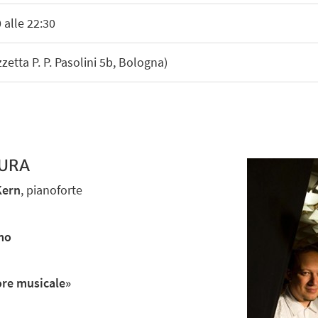
 alle 22:30
tta P. P. Pasolini 5b, Bologna)
TURA
Kern
, pianoforte
mo
ore musicale»