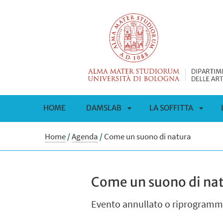
HOME
DAMSLAB
LA SOFFITTA
APRI
APRI
Home
/
Agenda
/
Come un suono di natura
SOTTOMENÙ
SOTT
Come un suono di na
Evento annullato o riprogramma