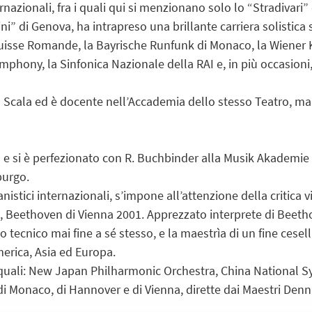
nazionali, fra i quali qui si menzionano solo lo “Stradivari”
ni” di Genova, ha intrapreso una brillante carriera solistic
Suisse Romande, la Bayrische Runfunk di Monaco, la Wiener
phony, la Sinfonica Nazionale della RAI e, in più occasioni,
la Scala ed è docente nell’Accademia dello stesso Teatro, m
 e si è perfezionato con R. Buchbinder alla Musik Akademie 
burgo.
anistici internazionali, s’impone all’attenzione della critica 
 Beethoven di Vienna 2001. Apprezzato interprete di Beethov
o tecnico mai fine a sé stesso, e la maestrìa di un fine cese
merica, Asia ed Europa.
quali: New Japan Philharmonic Orchestra, China National 
di Monaco, di Hannover e di Vienna, dirette dai Maestri Denn