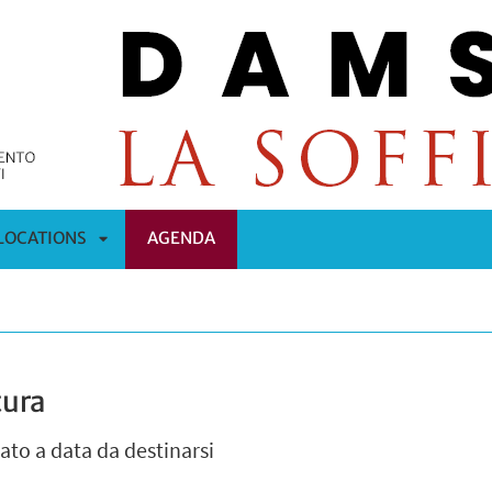
LOCATIONS
AGENDA
APRI
OMENÙ
SOTTOMENÙ
tura
to a data da destinarsi