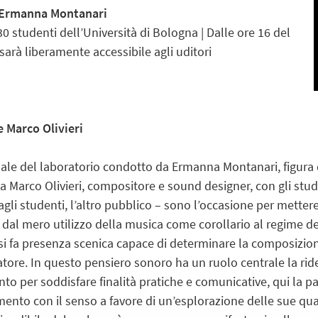
a Ermanna Montanari
30 studenti dell’Università di Bologna | Dalle ore 16 del
 sarà liberamente accessibile agli uditori
 Marco Olivieri
nale del laboratorio condotto da Ermanna Montanari, figura d
a Marco Olivieri, compositore e sound designer, con gli stude
li studenti, l’altro pubblico – sono l’occasione per mettere 
dal mero utilizzo della musica come corollario al regime del
i fa presenza scenica capace di determinare la composizio
tore. In questo pensiero sonoro ha un ruolo centrale la ridef
to per soddisfare finalità pratiche e comunicative, qui la pa
nto con il senso a favore di un’esplorazione delle sue quali