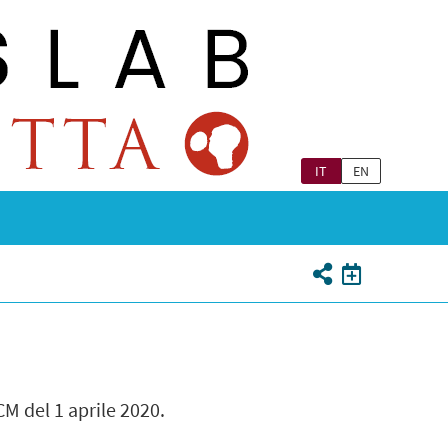
IT
EN
M del 1 aprile 2020.