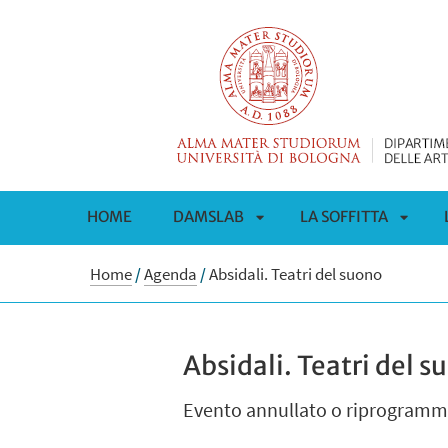
HOME
DAMSLAB
LA SOFFITTA
APRI
APRI
Home
/
Agenda
/
Absidali. Teatri del suono
SOTTOMENÙ
SOTT
Absidali. Teatri del s
Evento annullato o riprogramma