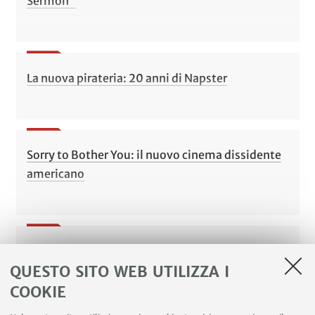
Sermon"
La nuova pirateria: 20 anni di Napster
Sorry to Bother You: il nuovo cinema dissidente
americano
La rivincita del passato: The Sellout, di Paul
QUESTO SITO WEB UTILIZZA I
Beatty
COOKIE