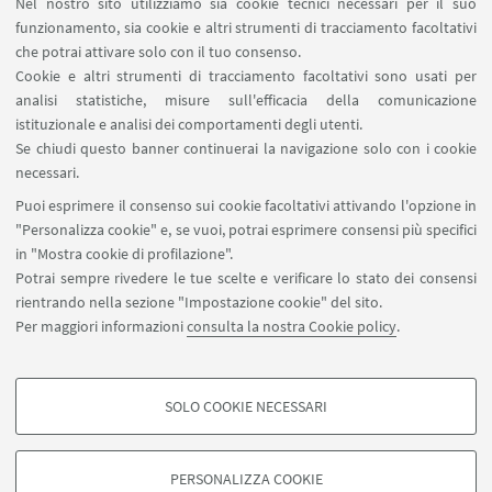
Nel nostro sito utilizziamo sia cookie tecnici necessari per il suo
funzionamento, sia cookie e altri strumenti di tracciamento facoltativi
Ricomporre The Waste Land: Death by Water
che potrai attivare solo con il tuo consenso.
Cookie e altri strumenti di tracciamento facoltativi sono usati per
analisi statistiche, misure sull'efficacia della comunicazione
istituzionale e analisi dei comportamenti degli utenti.
Se chiudi questo banner continuerai la navigazione solo con i cookie
Colpa e rivolta: "The Nix", di Nathan Hill
necessari.
Puoi esprimere il consenso sui cookie facoltativi attivando l'opzione in
"Personalizza cookie" e, se vuoi, potrai esprimere consensi più specifici
in "Mostra cookie di profilazione".
Potrai sempre rivedere le tue scelte e verificare lo stato dei consensi
rientrando nella sezione "Impostazione cookie" del sito.
Per maggiori informazioni
consulta la nostra Cookie policy
.
SOLO COOKIE NECESSARI
Seguici su:
COOKIE DI PROFILAZIONE - FACOLTATIVI
Si tratta di cookie utilizzati per analizzare le caratteristiche della navigazione
PERSONALIZZA COOKIE
degli utenti, creare profili in base al loro comportamento sul sito, per analisi