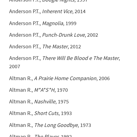
Anderson P.T.,
Inherent Vice
, 2014
Anderson P.T.,
Magnolia
, 1999
Anderson P.T.,
Punch-Drunk Love
, 2002
Anderson P.T.,
The Master
, 2012
Anderson P.T.,
There Will Be Blood e The Master
,
2007
Altman R.,
A Prairie Home Companion
, 2006
Altman R.,
M*A*S*H
, 1970
Altman R.,
Nashville
, 1975
Altman R.,
Short Cuts
, 1993
Altman R.,
The Long Goodbye
, 1973
Altman R.,
The Player
, 1992