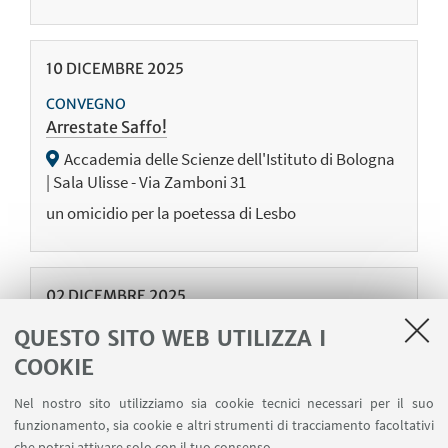
10
DICEMBRE
2025
CONVEGNO
Arrestate Saffo!
Accademia delle Scienze dell'Istituto di Bologna
| Sala Ulisse - Via Zamboni 31
un omicidio per la poetessa di Lesbo
02
DICEMBRE
2025
CONVEGNO
QUESTO SITO WEB UTILIZZA I
Cucina Politica
COOKIE
Accademia delle Scienze dell'Istituto di Bologna
Nel nostro sito utilizziamo sia cookie tecnici necessari per il suo
- Evento in presenza e online
funzionamento, sia cookie e altri strumenti di tracciamento facoltativi
La cucina e la politica tra '800 e '900
che potrai attivare solo con il tuo consenso.