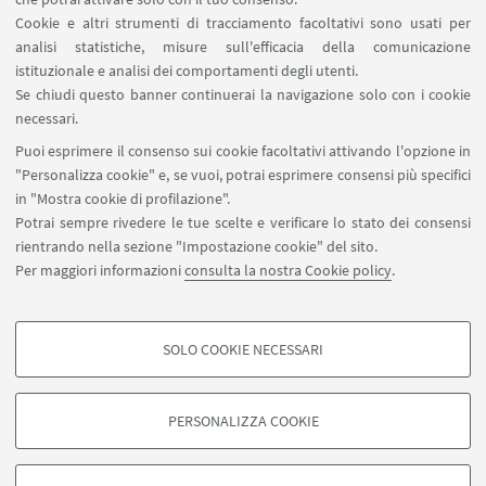
Cookie e altri strumenti di tracciamento facoltativi sono usati per
analisi statistiche, misure sull'efficacia della comunicazione
istituzionale e analisi dei comportamenti degli utenti.
Se chiudi questo banner continuerai la navigazione solo con i cookie
1
2
4
5
6
3
necessari.
«
Puoi esprimere il consenso sui cookie facoltativi attivando l'opzione in
Precedenti
"Personalizza cookie" e, se vuoi, potrai esprimere consensi più specifici
7
56
...
12
in "Mostra cookie di profilazione".
elementi
Successivi
Potrai sempre rivedere le tue scelte e verificare lo stato dei consensi
12
rientrando nella sezione "Impostazione cookie" del sito.
elementi
Per maggiori informazioni
consulta la nostra Cookie policy
.
»
SOLO COOKIE NECESSARI
Seguici su:
COOKIE DI PROFILAZIONE - FACOLTATIVI
Si tratta di cookie utilizzati per analizzare le caratteristiche della navigazione
PERSONALIZZA COOKIE
degli utenti, creare profili in base al loro comportamento sul sito, per analisi
di marketing.
©Copyright 2026 - ALMA MATER STUDIORUM - Università di
Mostra cookie di profilazione
Bologna - Via Zamboni, 33 - 40126 Bologna - PI: 01131710376 -