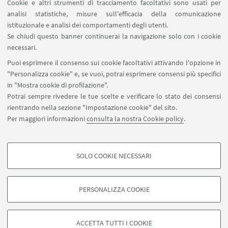
Cookie e altri strumenti di tracciamento facoltativi sono usati per
analisi statistiche, misure sull'efficacia della comunicazione
istituzionale e analisi dei comportamenti degli utenti.
Se chiudi questo banner continuerai la navigazione solo con i cookie
Cicli
necessari.
Puoi esprimere il consenso sui cookie facoltativi attivando l'opzione in
accedi alla pagina dei cicli di incontri
"Personalizza cookie" e, se vuoi, potrai esprimere consensi più specifici
in "Mostra cookie di profilazione".
Potrai sempre rivedere le tue scelte e verificare lo stato dei consensi
rientrando nella sezione "Impostazione cookie" del sito.
Per maggiori informazioni
consulta la nostra Cookie policy
.
SOLO COOKIE NECESSARI
Seguici su:
COOKIE DI PROFILAZIONE - FACOLTATIVI
Si tratta di cookie utilizzati per analizzare le caratteristiche della navigazione
PERSONALIZZA COOKIE
degli utenti, creare profili in base al loro comportamento sul sito, per analisi
di marketing.
©Copyright 2026 - ALMA MATER STUDIORUM - Università di
Mostra cookie di profilazione
Bologna - Via Zamboni, 33 - 40126 Bologna - PI: 01131710376 -
ACCETTA TUTTI I COOKIE