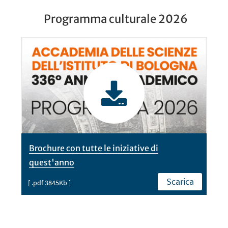
Programma culturale 2026
Brochure con tutte le iniziative di
quest'anno
Scarica
[ .pdf 3845Kb ]