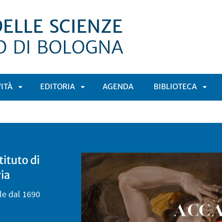
VITÀ
EDITORIA
AGENDA
BIBLIOTECA
APRI
APRI
APRI
Ù
SOTTOMENÙ
SOTTOMENÙ
SOT
ituto di
ia
ale dal 1690