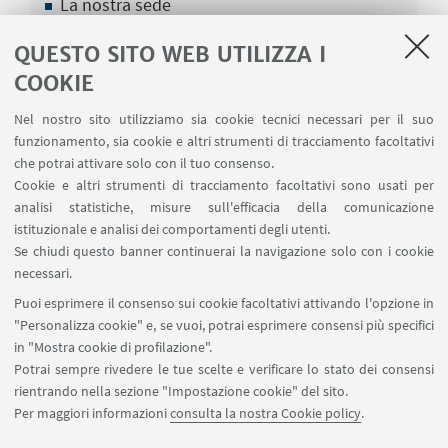
La nostra sede
Sito storico della Società Europea di Fisica -
QUESTO SITO WEB UTILIZZA I
EPS
COOKIE
I Presidenti
Nel nostro sito utilizziamo sia cookie tecnici necessari per il suo
Segretari Perpetui
funzionamento, sia cookie e altri strumenti di tracciamento facoltativi
che potrai attivare solo con il tuo consenso.
Cookie e altri strumenti di tracciamento facoltativi sono usati per
analisi statistiche, misure sull'efficacia della comunicazione
istituzionale e analisi dei comportamenti degli utenti.
DOCUMENTI
Se chiudi questo banner continuerai la navigazione solo con i cookie
Statuto
[ .pdf 93Kb ]
necessari.
Puoi esprimere il consenso sui cookie facoltativi attivando l'opzione in
Regolamento
[ .pdf 193Kb ]
"Personalizza cookie" e, se vuoi, potrai esprimere consensi più specifici
in "Mostra cookie di profilazione".
Potrai sempre rivedere le tue scelte e verificare lo stato dei consensi
rientrando nella sezione "Impostazione cookie" del sito.
Per maggiori informazioni
consulta la nostra Cookie policy
.