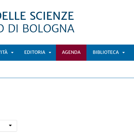
VITÀ
EDITORIA
AGENDA
BIBLIOTECA
APRI
APRI
APRI
Ù
SOTTOMENÙ
SOTTOMENÙ
SOT