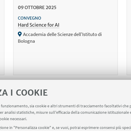
09
OTTOBRE
2025
CONVEGNO
Hard Science for AI
Accademia delle Scienze dell'Istituto di
Bologna
ZA I COOKIE
1
2
3
4
6
7
8
56
5
...
uo funzionamento, sia cookie e altri strumenti di tracciamento facoltativi che 
«
er analisi statistiche, misure sull'efficacia della comunicazione istituzionale
recedenti
ookie necessari.
2
lementi
ione in "Personalizza cookie" e, se vuoi, potrai esprimere consensi più specif