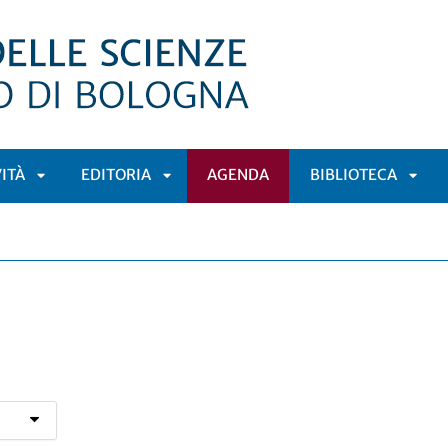
VITÀ
EDITORIA
AGENDA
BIBLIOTECA
APRI
APRI
APRI
Ù
SOTTOMENÙ
SOTTOMENÙ
SOT