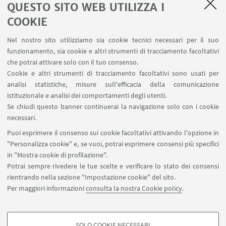
QUESTO SITO WEB UTILIZZA I
COOKIE
Nel nostro sito utilizziamo sia cookie tecnici necessari per il suo
ZED Festival Atto II comprende altre iniziative,
funzionamento, sia cookie e altri strumenti di tracciamento facoltativi
organizzate in collaborazione con
MAMbo
e
CUBO
.
che potrai attivare solo con il tuo consenso.
Cookie e altri strumenti di tracciamento facoltativi sono usati per
Per il programma completo:
www.zedfestival.org
analisi statistiche, misure sull'efficacia della comunicazione
istituzionale e analisi dei comportamenti degli utenti.
Se chiudi questo banner continuerai la navigazione solo con i cookie
IN EVIDENZA
necessari.
Puoi esprimere il consenso sui cookie facoltativi attivando l'opzione in
Programma
[ .pdf 4567Kb ]
"Personalizza cookie" e, se vuoi, potrai esprimere consensi più specifici
in "Mostra cookie di profilazione".
Potrai sempre rivedere le tue scelte e verificare lo stato dei consensi
rientrando nella sezione "Impostazione cookie" del sito.
Per maggiori informazioni
consulta la nostra Cookie policy
.
SOLO COOKIE NECESSARI