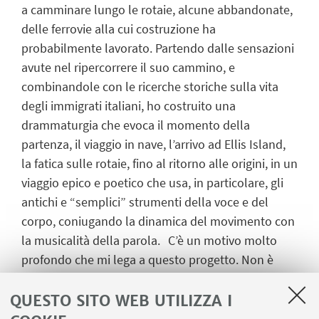
a camminare lungo le rotaie, alcune abbandonate,
delle ferrovie alla cui costruzione ha
probabilmente lavorato. Partendo dalle sensazioni
avute nel ripercorrere il suo cammino, e
combinandole con le ricerche storiche sulla vita
degli immigrati italiani, ho costruito una
drammaturgia che evoca il momento della
partenza, il viaggio in nave, l’arrivo ad Ellis Island,
la fatica sulle rotaie, fino al ritorno alle origini, in un
viaggio epico e poetico che usa, in particolare, gli
antichi e “semplici” strumenti della voce e del
corpo, coniugando la dinamica del movimento con
la musicalità della parola. C’è un motivo molto
profondo che mi lega a questo progetto. Non è
solo un progetto. E non è qualcosa che ha a che
fare solo con la memoria. Non solo ha a che fare
QUESTO SITO WEB UTILIZZA I
con me stesso, con la mia vita, la mia identità, e col