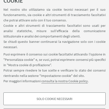
COOKIE
profondo legame con la mia terra e le mie origini,
Nel nostro sito utilizziamo sia cookie tecnici necessari per il suo
ma è qualcosa che riguarda più specificamente
funzionamento, sia cookie e altri strumenti di tracciamento facoltativi
ogni essere umano: è un tributo all’Origine. Ha a
che potrai attivare solo con il tuo consenso.
che fare con la natura dell’uomo, il suo presente,
Cookie e altri strumenti di tracciamento facoltativi sono usati per
analisi statistiche, misure sull'efficacia della comunicazione
quella innata capacità di sfidare l’ignoto, di fare
istituzionale e analisi dei comportamenti degli utenti.
quel “salto nel buio” che più propriamente è un
Se chiudi questo banner continuerai la navigazione solo con i cookie
“salto nella vita”, che ci viene dalla nascita,
necessari.
dall’Origine appunto. Ecco, si tratta “solo” di
Puoi esprimere il consenso sui cookie facoltativi attivando l'opzione in
accettare di brancolare nella vita, e di viverla.
"Personalizza cookie" e, se vuoi, potrai esprimere consensi più specifici
in "Mostra cookie di profilazione".
Potrai sempre rivedere le tue scelte e verificare lo stato dei consensi
rientrando nella sezione "Impostazione cookie" del sito.
Per maggiori informazioni
consulta la nostra Cookie policy
.
SOLO COOKIE NECESSARI
Seguici su:
COOKIE DI PROFILAZIONE - FACOLTATIVI