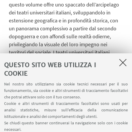
questo volume offre uno spaccato dell’arcipelago
dei teatri universitari italiani, sviluppandolo in
estensione geografica e in profondità storica, con
un panorama complessivo a partire dal secondo
dopoguerra e con affondi sulle realtà odierne,
privilegiando la visuale del loro impegno nei
territori del sociale. I teatri universitari italiani
raccontati in questo volume sono infatti stati
QUESTO SITO WEB UTILIZZA I
apripista nel dialogo del teatro con le carceri, le
COOKIE
periferie, i nuovi cittadini migranti, a favore di
percorsi di trasformazione e cura delle comunità.
Nel nostro sito utilizziamo sia cookie tecnici necessari per il suo
funzionamento, sia cookie e altri strumenti di tracciamento facoltativi
che potrai attivare solo con il tuo consenso.
Cookie e altri strumenti di tracciamento facoltativi sono usati per
IN EVIDENZA
analisi statistiche, misure sull'efficacia della comunicazione
istituzionale e analisi dei comportamenti degli utenti.
Per-formare il sociale. Controcampi
Se chiudi questo banner continuerai la navigazione solo con i cookie
necessari.