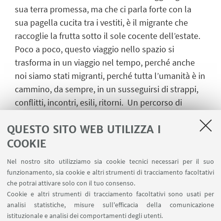
sua terra promessa, ma che ci parla forte con la
sua pagella cucita tra i vestiti, è il migrante che
raccoglie la frutta sotto il sole cocente dell’estate.
Poco a poco, questo viaggio nello spazio si
trasforma in un viaggio nel tempo, perché anche
noi siamo stati migranti, perché tutta l’umanità è in
cammino, da sempre, in un susseguirsi di strappi,
conflitti, incontri, esili, ritorni. Un percorso di
poesia e musica che lo vedrà accompagnato sul
QUESTO SITO WEB UTILIZZA I
palco da
Massimo Germini
(autore delle musiche e
chitarrista) e dall’attrice, cantante e rumorista
Eleni
COOKIE
Molos
.
Nel nostro sito utilizziamo sia cookie tecnici necessari per il suo
funzionamento, sia cookie e altri strumenti di tracciamento facoltativi
Ingresso libero fino ad esaurimento posti
che potrai attivare solo con il tuo consenso.
Cookie e altri strumenti di tracciamento facoltativi sono usati per
Apertura porte ore 20:30
analisi statistiche, misure sull'efficacia della comunicazione
istituzionale e analisi dei comportamenti degli utenti.