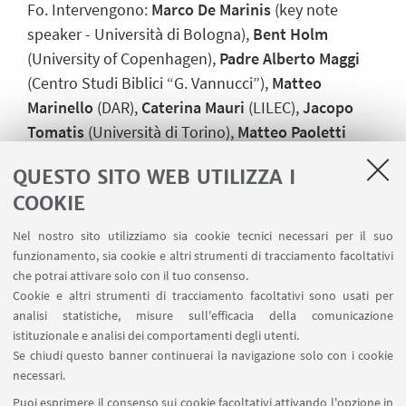
Fo. Intervengono:
Marco De Marinis
(key note
speaker - Università di Bologna),
Bent Holm
(University of Copenhagen),
Padre Alberto Maggi
(Centro Studi Biblici “G. Vannucci”),
Matteo
Marinello
(DAR),
Caterina Mauri
(LILEC),
Jacopo
Tomatis
(Università di Torino),
Matteo Paoletti
(DAR),
Mario Pirovano
e
Rita M. Fabris
(DAR) con
QUESTO SITO WEB UTILIZZA I
studentesse del Corso di laurea magistrale in
COOKIE
Musica e Teatro.
Nel nostro sito utilizziamo sia cookie tecnici necessari per il suo
funzionamento, sia cookie e altri strumenti di tracciamento facoltativi
INGRESSO GRATUITO fino ad esaurimento posti
che potrai attivare solo con il tuo consenso.
Cookie e altri strumenti di tracciamento facoltativi sono usati per
con ritiro del coupon a partire dalle ore 18.45
analisi statistiche, misure sull'efficacia della comunicazione
istituzionale e analisi dei comportamenti degli utenti.
Se chiudi questo banner continuerai la navigazione solo con i cookie
IN EVIDENZA
necessari.
Puoi esprimere il consenso sui cookie facoltativi attivando l'opzione in