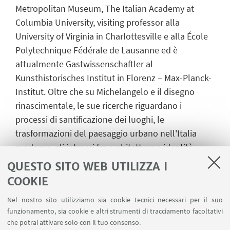
Metropolitan Museum, The Italian Academy at
Columbia University, visiting professor alla
University of Virginia in Charlottesville e alla École
Polytechnique Fédérale de Lausanne ed è
attualmente Gastwissenschaftler al
Kunsthistorisches Institut in Florenz – Max-Planck-
Institut. Oltre che su Michelangelo e il disegno
rinascimentale, le sue ricerche riguardano i
processi di santificazione dei luoghi, le
trasformazioni del paesaggio urbano nell'Italia
moderna, gli intrecci fra architettura e identità
locali, il rapporto tra gli strumenti della
QUESTO SITO WEB UTILIZZA I
progettazione architettonica e le convenzioni della
COOKIE
rappresentazione.
Nel nostro sito utilizziamo sia cookie tecnici necessari per il suo
funzionamento, sia cookie e altri strumenti di tracciamento facoltativi
che potrai attivare solo con il tuo consenso.