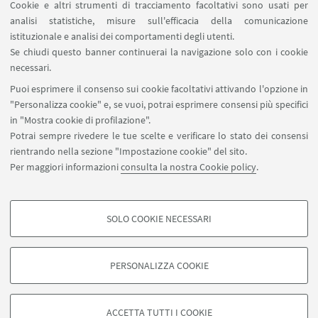
IN EVIDENZA
Cookie e altri strumenti di tracciamento facoltativi sono usati per
analisi statistiche, misure sull'efficacia della comunicazione
Pagina FB DAMSLab/La Soffitta
istituzionale e analisi dei comportamenti degli utenti.
Se chiudi questo banner continuerai la navigazione solo con i cookie
Collegati alla pagina Facebook per assistere alla
necessari.
diretta streaming dell'evento
Puoi esprimere il consenso sui cookie facoltativi attivando l'opzione in
Locandina
[ .png 2597Kb ]
"Personalizza cookie" e, se vuoi, potrai esprimere consensi più specifici
in "Mostra cookie di profilazione".
Potrai sempre rivedere le tue scelte e verificare lo stato dei consensi
rientrando nella sezione "Impostazione cookie" del sito.
Per maggiori informazioni
consulta la nostra Cookie policy
.
SOLO COOKIE NECESSARI
Seguici su:
COOKIE DI PROFILAZIONE - FACOLTATIVI
Si tratta di cookie utilizzati per analizzare le caratteristiche della navigazione
PERSONALIZZA COOKIE
degli utenti, creare profili in base al loro comportamento sul sito, per analisi
di marketing.
©Copyright 2026 - ALMA MATER STUDIORUM - Università di
Mostra cookie di profilazione
Bologna - Via Zamboni, 33 - 40126 Bologna - PI: 01131710376 -
ACCETTA TUTTI I COOKIE