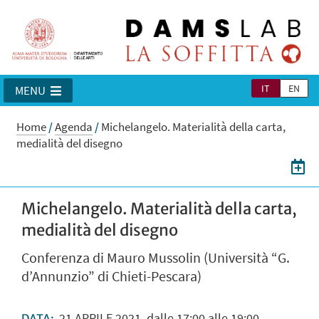
IT
EN
MENU
Home
/
Agenda
/
Michelangelo. Materialità della carta,
medialità del disegno
Michelangelo. Materialità della carta,
medialità del disegno
Conferenza di Mauro Mussolin (Università “G.
d’Annunzio” di Chieti-Pescara)
21
APRILE
2021
dalle 17:00 alle 19:00
DATA: