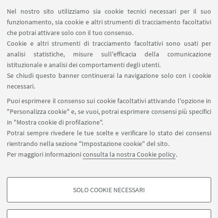
Nel nostro sito utilizziamo sia cookie tecnici necessari per il suo
funzionamento, sia cookie e altri strumenti di tracciamento facoltativi
che potrai attivare solo con il tuo consenso.
IN EVIDENZA
Cookie e altri strumenti di tracciamento facoltativi sono usati per
analisi statistiche, misure sull'efficacia della comunicazione
Locandina
[ .pdf 196Kb ]
istituzionale e analisi dei comportamenti degli utenti.
Se chiudi questo banner continuerai la navigazione solo con i cookie
Laboratorio di critica storiografica e
necessari.
filosofica 2026
Puoi esprimere il consenso sui cookie facoltativi attivando l'opzione in
[ .pdf 148Kb ]
"Personalizza cookie" e, se vuoi, potrai esprimere consensi più specifici
in "Mostra cookie di profilazione".
Potrai sempre rivedere le tue scelte e verificare lo stato dei consensi
rientrando nella sezione "Impostazione cookie" del sito.
Per maggiori informazioni
consulta la nostra Cookie policy
.
SOLO COOKIE NECESSARI
Seguici su:
COOKIE DI PROFILAZIONE - FACOLTATIVI
Si tratta di cookie utilizzati per analizzare le caratteristiche della navigazione