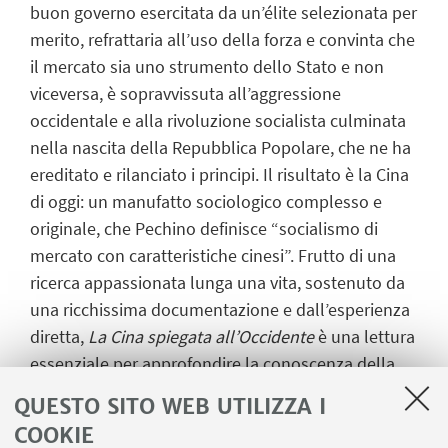
buon governo esercitata da un’élite selezionata per
merito, refrattaria all’uso della forza e convinta che
il mercato sia uno strumento dello Stato e non
viceversa, è sopravvissuta all’aggressione
occidentale e alla rivoluzione socialista culminata
nella nascita della Repubblica Popolare, che ne ha
ereditato e rilanciato i principi. Il risultato è la Cina
di oggi: un manufatto sociologico complesso e
originale, che Pechino definisce “socialismo di
mercato con caratteristiche cinesi”. Frutto di una
ricerca appassionata lunga una vita, sostenuto da
una ricchissima documentazione e dall’esperienza
diretta,
La Cina spiegata all’Occidente
è una lettura
essenziale per approfondire la conoscenza della
Cina contemporanea, oltre i luoghi comuni e le
QUESTO SITO WEB UTILIZZA I
narrazioni superficiali prevalenti nel discorso
COOKIE
occidentale.