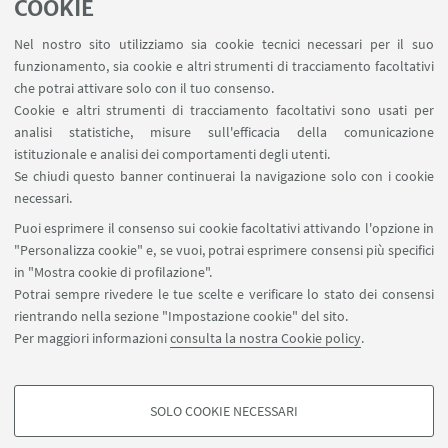
animata da
Carla Cuomo
(Musica),
Enrico Pitozzi
COOKIE
(Teatro) e
Maurilio Pirone
(Storico-sociale), e sarà
Nel nostro sito utilizziamo sia cookie tecnici necessari per il suo
coordinata da
Maurizio Ricciardi
(Storico-sociale).
funzionamento, sia cookie e altri strumenti di tracciamento facoltativi
Dopo i loro interventi tutti i presenti potranno
che potrai attivare solo con il tuo consenso.
Cookie e altri strumenti di tracciamento facoltativi sono usati per
contribuire al dibattito.
analisi statistiche, misure sull'efficacia della comunicazione
istituzionale e analisi dei comportamenti degli utenti.
Se chiudi questo banner continuerai la navigazione solo con i cookie
IN EVIDENZA
necessari.
Puoi esprimere il consenso sui cookie facoltativi attivando l'opzione in
Locandina
[ .pdf 87Kb ]
"Personalizza cookie" e, se vuoi, potrai esprimere consensi più specifici
in "Mostra cookie di profilazione".
Potrai sempre rivedere le tue scelte e verificare lo stato dei consensi
rientrando nella sezione "Impostazione cookie" del sito.
Per maggiori informazioni
consulta la nostra Cookie policy
.
SOLO COOKIE NECESSARI
Seguici su:
COOKIE DI PROFILAZIONE - FACOLTATIVI