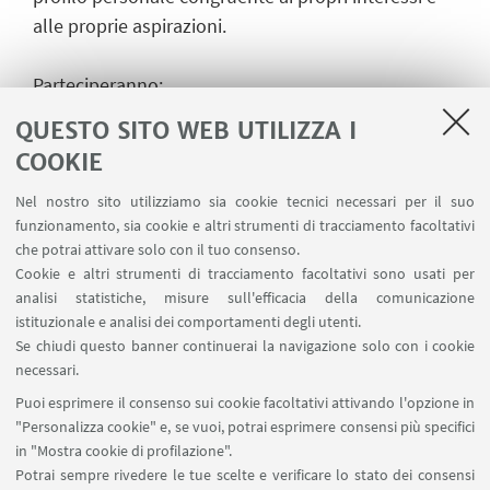
alle proprie aspirazioni.
Parteciperanno:
Nicola Bigi
(presidente TIWI, produzione video)
QUESTO SITO WEB UTILIZZA I
Lara Crinò
(giornalista, la Repubblica)
COOKIE
Alberto Gangemi
(Partner e Organization Designer -
Kopernicana Srl)
Nel nostro sito utilizziamo sia cookie tecnici necessari per il suo
funzionamento, sia cookie e altri strumenti di tracciamento facoltativi
Adam Selo
(produttore,
Sayonara Film
)
che potrai attivare solo con il tuo consenso.
Cookie e altri strumenti di tracciamento facoltativi sono usati per
L’incontro sarà introdotto dalla presentazione “La
analisi statistiche, misure sull'efficacia della comunicazione
ricerca del lavoro. Da dove iniziare?”, a cura del
istituzionale e analisi dei comportamenti degli utenti.
Se chiudi questo banner continuerai la navigazione solo con i cookie
Servizio di orientamento al lavoro dell'Università di
necessari.
Bologna.
Puoi esprimere il consenso sui cookie facoltativi attivando l'opzione in
"Personalizza cookie" e, se vuoi, potrai esprimere consensi più specifici
in "Mostra cookie di profilazione".
Potrai sempre rivedere le tue scelte e verificare lo stato dei consensi