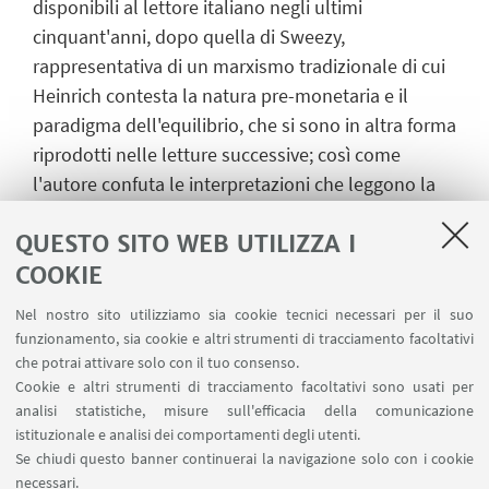
disponibili al lettore italiano negli ultimi
cinquant'anni, dopo quella di Sweezy,
rappresentativa di un marxismo tradizionale di cui
Heinrich contesta la natura pre-monetaria e il
paradigma dell'equilibrio, che si sono in altra forma
riprodotti nelle letture successive; così come
l'autore confuta le interpretazioni che leggono la
teoria della crisi nei termini di una teoria del crollo.
QUESTO SITO WEB UTILIZZA I
Si tratta di un classico della letteratura critica, la
cui posizione nel dibattito contemporaneo è del
COOKIE
tutto originale e innovativa. Il libro è preceduto da
Nel nostro sito utilizziamo sia cookie tecnici necessari per il suo
una introduzione di Riccardo Bellofiore e da un
funzionamento, sia cookie e altri strumenti di tracciamento facoltativi
intervento su Heinrich e Althusser di Vittorio
che potrai attivare solo con il tuo consenso.
Cookie e altri strumenti di tracciamento facoltativi sono usati per
Morfino.
analisi statistiche, misure sull'efficacia della comunicazione
istituzionale e analisi dei comportamenti degli utenti.
Se chiudi questo banner continuerai la navigazione solo con i cookie
IN EVIDENZA
necessari.