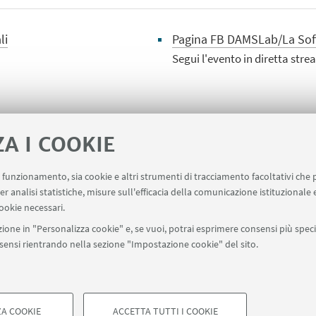
li
Pagina FB DAMSLab/La Soff
Segui l'evento in diretta str
ZA I COOKIE
]
uo funzionamento, sia cookie e altri strumenti di tracciamento facoltativi che 
er analisi statistiche, misure sull'efficacia della comunicazione istituzionale
ookie necessari.
ione in "Personalizza cookie" e, se vuoi, potrai esprimere consensi più specif
onsensi rientrando nella sezione "Impostazione cookie" del sito.
A COOKIE
ACCETTA TUTTI I COOKIE