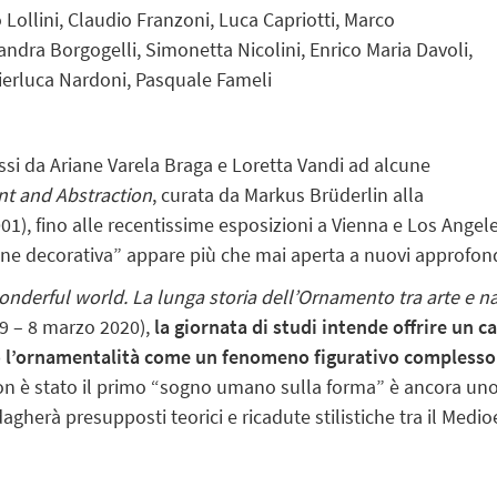
io Lollini, Claudio Franzoni, Luca Capriotti, Marco
ndra Borgogelli, Simonetta Nicolini, Enrico Maria Davoli,
 Pierluca Nardoni, Pasquale Fameli
ssi da Ariane Varela Braga e
Loretta Vandi ad alcune
nt and
Abstraction
, curata da Markus Brüderlin alla
01), fino alle recentissime esposizioni a Vienna e Los Ang
ione decorativa” appare più che
mai aperta a nuovi approfon
nderful world. La lunga storia
dell’Ornamento tra arte e n
9 – 8 marzo 2020),
la giornata di studi intende offrire un
ca
do l’ornamentalità come un fenomeno figurativo compless
llon è stato il primo “sogno umano
sulla forma” è ancora uno
dagherà presupposti teorici e ricadute stilistiche tra il Medi