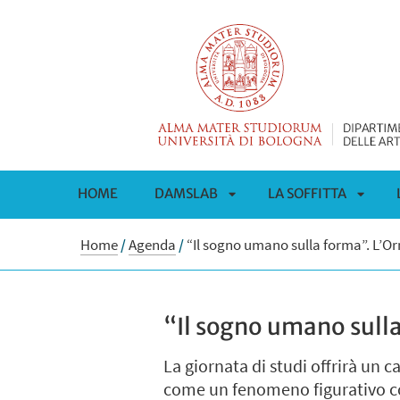
HOME
DAMSLAB
LA SOFFITTA
APRI
APRI
Home
/
Agenda
/
“Il sogno umano sulla forma”. L’Or
SOTTOMENÙ
SOTT
“Il sogno umano sulla
La giornata di studi offrirà un 
come un fenomeno figurativo com