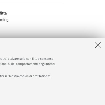
itta
eaming
potrai attivare solo con il tuo consenso.
 e analisi dei comportamenti degli utenti.
ici in "Mostra cookie di profilazione".
Seguici su: