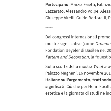
Partecipano
:
Marzia Faietti, Fabriz
Lazzarato, Alessandro Volpe, Alessa
Giuseppe Virelli, Guido Bartorelli,
-----
Dai congressi internazionali promo
mostre significative (come
Orname
Fondation Beyeler di Basilea nel
20
Pattern and Decoration
, la “quest
Sulla scorta della mostra
What a wo
Palazzo Magnani,
16 novembre 201
italiane sull’argomento, trattan
significati
. Ciò che per Henri Foci
estetica e la giornata di studi ne
in