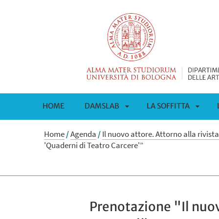
HOME
DAMSLAB
LA SOFFITTA
APRI
APRI
Home
/
Agenda
/
Il nuovo attore. Attorno alla rivis
'Quaderni di Teatro Carcere'”
SOTTOMENÙ
SOTT
Prenotazione "Il nuov